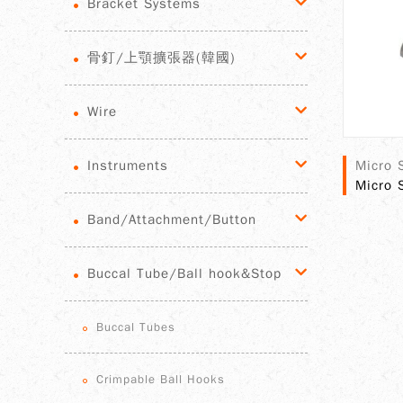
Bracket Systems
骨釘/上顎擴張器(韓國)
Wire
Instruments
Micro 
Micro 
Band/Attachment/Button
Buccal Tube/Ball hook&Stop
Buccal Tubes
Crimpable Ball Hooks