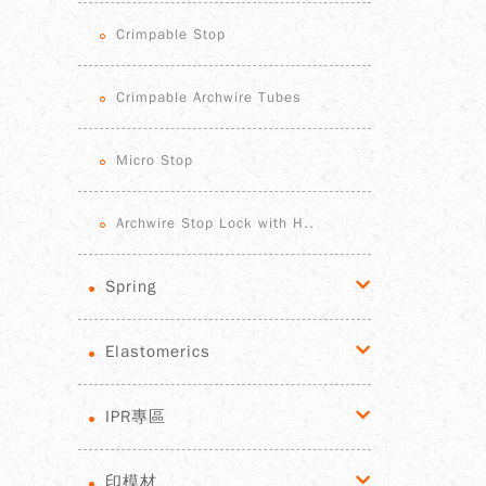
Crimpable Stop
Crimpable Archwire Tubes
Micro Stop
Archwire Stop Lock with H..
Spring
Elastomerics
IPR專區
印模材